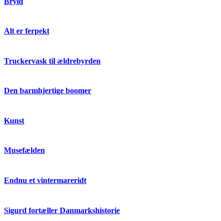
Bryld
Alt er ferpekt
Truckervask til ældrebyrden
Den barmhjertige boomer
Kunst
Musefælden
Endnu et vintermareridt
Sigurd fortæller Danmarkshistorie