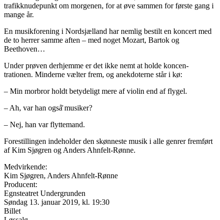
trafikknudepunkt om morgenen, for at øve sammen for første gang i
mange år.
En musikforening i Nordsjælland har nemlig bestilt en koncert med
de to herrer samme aften – med noget Mozart, Bartok og
Beethoven…
Under prøven derhjemme er det ikke nemt at holde koncen-
trationen. Minderne vælter frem, og anekdoterne står i kø:
– Min morbror holdt betydeligt mere af violin end af flygel.
– Ah, var han også̊ musiker?
– Nej, han var flyttemand.
Forestillingen indeholder den skønneste musik i alle genrer fremført
af Kim Sjøgren og Anders Ahnfelt-Rønne.
Medvirkende:
Kim Sjøgren, Anders Ahnfelt-Rønne
Producent:
Egnsteatret Undergrunden
Søndag 13. januar 2019, kl. 19:30
Billet
Løssalg