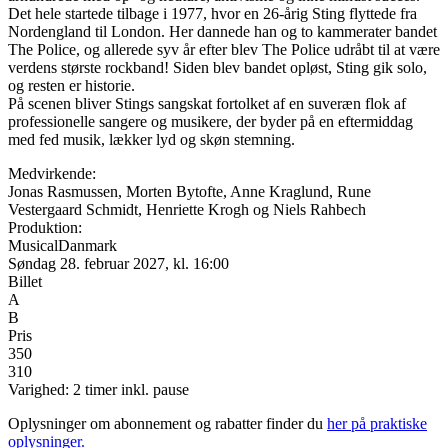
Det hele startede tilbage i 1977, hvor en 26-årig Sting flyttede fra
Nordengland til London. Her dannede han og to kammerater bandet
The Police, og allerede syv år efter blev The Police udråbt til at være
verdens største rockband! Siden blev bandet opløst, Sting gik solo,
og resten er historie.
På scenen bliver Stings sangskat fortolket af en suveræn flok af
professionelle sangere og musikere, der byder på en eftermiddag
med fed musik, lækker lyd og skøn stemning.
Medvirkende:
Jonas Rasmussen, Morten Bytofte, Anne Kraglund, Rune
Vestergaard Schmidt, Henriette Krogh og Niels Rahbech
Produktion:
MusicalDanmark
Søndag 28. februar 2027, kl. 16:00
Billet
A
B
Pris
350
310
Varighed: 2 timer inkl. pause
Oplysninger om abonnement og rabatter finder du
her på praktiske
oplysninger.