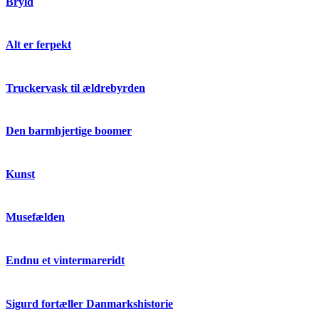
Bryld
Alt er ferpekt
Truckervask til ældrebyrden
Den barmhjertige boomer
Kunst
Musefælden
Endnu et vintermareridt
Sigurd fortæller Danmarkshistorie