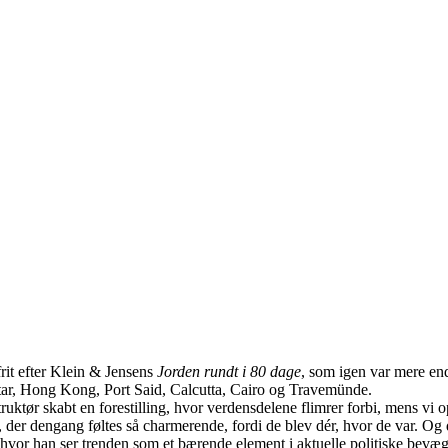
it efter Klein & Jensens
Jorden rundt i 80 dage
, som igen var mere end
altar, Hong Kong, Port Said, Calcutta, Cairo og Travemünde.
ktør skabt en forestilling, hvor verdensdelene flimrer forbi, mens vi opl
 dengang føltes så charmerende, fordi de blev dér, hvor de var. Og der
hvor han ser trenden som et bærende element i aktuelle politiske bevæg