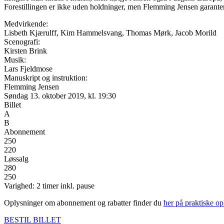
Forestillingen er ikke uden holdninger, men Flemming Jensen garanter
Medvirkende:
Lisbeth Kjærulff, Kim Hammelsvang, Thomas Mørk, Jacob Morild
Scenografi:
Kirsten Brink
Musik:
Lars Fjeldmose
Manuskript og instruktion:
Flemming Jensen
Søndag 13. oktober 2019, kl. 19:30
Billet
A
B
Abonnement
250
220
Løssalg
280
250
Varighed: 2 timer inkl. pause
Oplysninger om abonnement og rabatter finder du
her på praktiske
opl
BESTIL BILLET