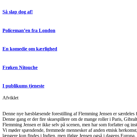
Så slap dog af!
Policeman’en fra London
En komedie om kærlighed
Frøken Nitouche
I publikums tjeneste
Afviklet
Denne nye hæsblæsende forestilling af Flemming Jensen er særdeles fr
Denne gang er der fire skuespillere om de mange roller i Paris, Gibr
Flemming Jensen er ikke selv på scenen, men har som forfatter og instru
Vi møder spændende, fremmede mennesker af anden etnisk herkomst, der
længere kun findes i Indien, men ifølge Jensen også i dagens Europa, 