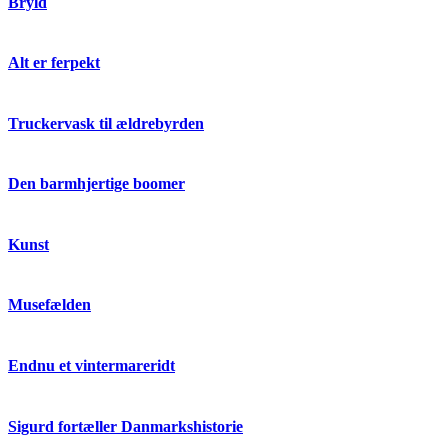
Bryld
Alt er ferpekt
Truckervask til ældrebyrden
Den barmhjertige boomer
Kunst
Musefælden
Endnu et vintermareridt
Sigurd fortæller Danmarkshistorie