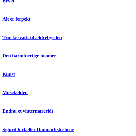
Bryld
Alt er ferpekt
Truckervask til ældrebyrden
Den barmhjertige boomer
Kunst
Musefælden
Endnu et vintermareridt
Sigurd fortæller Danmarkshistorie