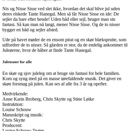
Nis og Nisse Sisse ved slet ikke, hvordan det skal blive jul uden
deres elskede Tante Hanegal. Men så får Nisse Sisse en ide: De
sejler da bare efter hende! Uden båd eller sejl, bruger man sin
fantasi. Så kan man nå langt, mener Nisse Sisse. Og de to nisser
bygger en båd og sejler afsted.
Ude på havet møder de en ensom pirat og en skør blæksprutte, som
udfordrer de to nisser. Så glæden er stor, da de endelig ankommer til
Juleøerne, hvor de håber at finde Tante Hanegal.
Juleteater for alle
En skør og sjov juleleg om at bruge sin fantasi for hele familien.
Kom og syng med på en masse iørefaldende musik. Det giver en
skøn forsmag på julen. Kan ses af alle fra 3 år og opefter.
Medvirkende:
Anne Karin Broberg, Chris Skytte og Stine Løike
Instruktion:
Louise Schouw
Manuskript og musik:
Chris Skytte
Producent:
Louise Schouw Teater