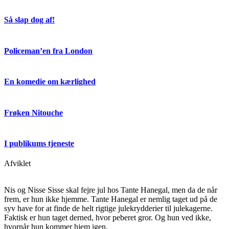
Så slap dog af!
Policeman’en fra London
En komedie om kærlighed
Frøken Nitouche
I publikums tjeneste
Afviklet
Nis og Nisse Sisse skal fejre jul hos Tante Hanegal, men da de når
frem, er hun ikke hjemme. Tante Hanegal er nemlig taget ud på de
syv have for at finde de helt rigtige julekrydderier til julekagerne.
Faktisk er hun taget derned, hvor peberet gror. Og hun ved ikke,
hvornår hun kommer hjem igen.