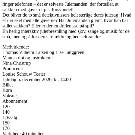
ringer telefonen – det er selveste Julemanden, der fortæller, at
sækken med gaver er pist forsvundet!
Det bliver de to små detektivnissers helt særlige deres julesag! Hvad
er der sket med alle gaverne? Har Julemanden glemt, hvor han har
stillet sækken? Eller er der en drillenisse på spil?
En herlig interaktiv juleforestilling med sjov, sange og musik for de
små, men også for deres forældre og bedsteforældre.
Medvirkende:
Thomas Vilhelm Larsen og Lise Junggreen
Manuskript og instruktion:
Nina Christrup
Producent:
Louise Schouw Teater
Lørdag 5. december 2020, kl. 14:00
Billet
Børn
Voksne
Abonnement
120
140
Løssalg
150
170
Varighed: 40 minutter