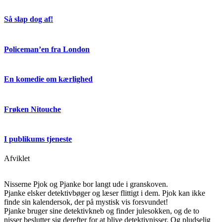
Så slap dog af!
Policeman’en fra London
En komedie om kærlighed
Frøken Nitouche
I publikums tjeneste
Afviklet
Nisserne Pjok og Pjanke bor langt ude i granskoven.
Pjanke elsker detektivbøger og læser flittigt i dem. Pjok kan ikke
finde sin kalendersok, der på mystisk vis forsvundet!
Pjanke bruger sine detektivkneb og finder julesokken, og de to
nisser beslutter sig derefter for at blive detektivnisser. Og pludselig