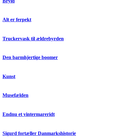
Bryld
Alt er ferpekt
Truckervask til ældrebyrden
Den barmhjertige boomer
Kunst
Musefælden
Endnu et vintermareridt
Sigurd fortæller Danmarkshistorie