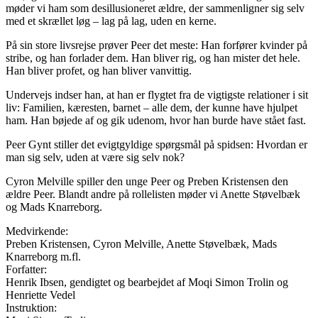
møder vi ham som desillusioneret ældre, der sammenligner sig selv
med et skrællet løg – lag på lag, uden en kerne.
På sin store livsrejse prøver Peer det meste: Han forfører kvinder på
stribe, og han forlader dem. Han bliver rig, og han mister det hele.
Han bliver profet, og han bliver vanvittig.
Undervejs indser han, at han er flygtet fra de vigtigste relationer i sit
liv: Familien, kæresten, barnet – alle dem, der kunne have hjulpet
ham. Han bøjede af og gik udenom, hvor han burde have stået fast.
Peer Gynt stiller det evigtgyldige spørgsmål på spidsen: Hvordan er
man sig selv, uden at være sig selv nok?
Cyron Melville spiller den unge Peer og Preben Kristensen den
ældre Peer. Blandt andre på rollelisten møder vi Anette Støvelbæk
og Mads Knarreborg.
Medvirkende:
Preben Kristensen, Cyron Melville, Anette Støvelbæk, Mads
Knarreborg m.fl.
Forfatter:
Henrik Ibsen, gendigtet og bearbejdet af Moqi Simon Trolin og
Henriette Vedel
Instruktion: