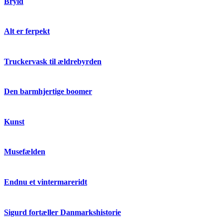
Bryld
Alt er ferpekt
Truckervask til ældrebyrden
Den barmhjertige boomer
Kunst
Musefælden
Endnu et vintermareridt
Sigurd fortæller Danmarkshistorie